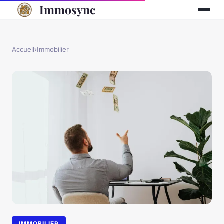
Immosync
Accueil
›
Immobilier
IMMOBILIER