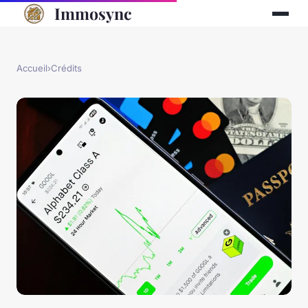
Immosync
Accueil
›
Crédits